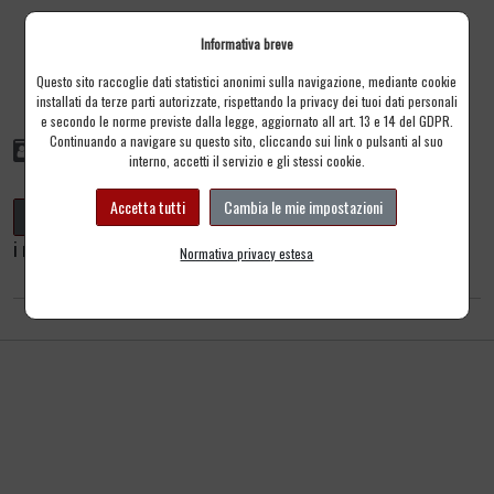
Informativa breve
Questo sito raccoglie dati statistici anonimi sulla navigazione, mediante cookie
installati da terze parti autorizzate, rispettando la privacy dei tuoi dati personali
e secondo le norme previste dalla legge, aggiornato all art. 13 e 14 del GDPR.
Offerte e promozioni
Carta Fedeltà
Continuando a navigare su questo sito, cliccando sui link o pulsanti al suo
interno, accetti il servizio e gli stessi cookie.
Accetta tutti
Cambia le mie impostazioni
Gestisci opzioni cookies
i miei cookies
Normativa privacy estesa