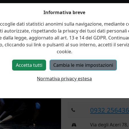
Informativa breve
ccoglie dati statistici anonimi sulla navigazione, mediante co
ti autorizzate, rispettando la privacy dei tuoi dati personali
Danze coreografiche
 dalla legge, aggiornato all art. 13 e 14 del GDPR. Continu
, cliccando sui link o pulsanti al suo interno, accetti il serviz
Le gare di Choreographic D
cookie.
per l'assenza di tema/trama 
tecnica coreografica. Sono am
Accetta tutti
Cambia le mie impostazioni
coreografia è l'arte di compo
la scena, per mezzo di passi 
Normativa privacy estesa
Contatta il nostro sta
0932 25643
Via degli Aceri 78