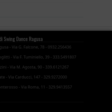
di Swing Dance Ragusa
gusa - Via G. Falcone, 78 - 0932.256436
glitti - Via F. Tuminiello, 39 - 333.5491807
zini - Via M. Agosta, 90 - 339.6121267
ate - Via Carducci, 147 - 329.9272000
nterosso - Via Roma, 11 - 329.9413557