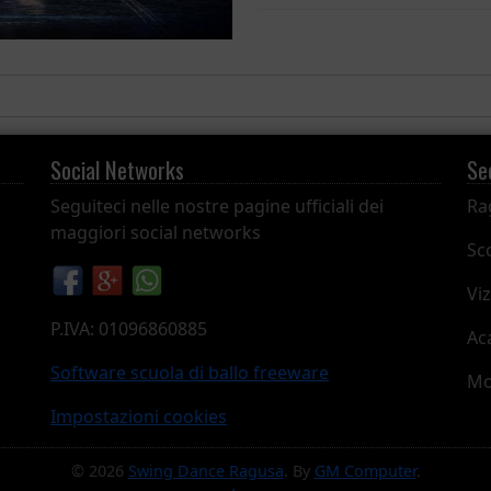
Social Networks
Se
Seguiteci nelle nostre pagine ufficiali dei
Ra
maggiori social networks
Sco
Viz
P.IVA: 01096860885
Ac
Software scuola di ballo freeware
Mo
Impostazioni cookies
© 2026
Swing Dance Ragusa
. By
GM Computer
.