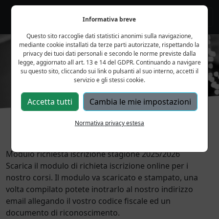
Informativa breve
Questo sito raccoglie dati statistici anonimi sulla navigazione,
mediante cookie installati da terze parti autorizzate, rispettando la
privacy dei tuoi dati personali e secondo le norme previste dalla
Previous
Next
legge, aggiornato all art. 13 e 14 del GDPR. Continuando a navigare
su questo sito, cliccando sui link o pulsanti al suo interno, accetti il
servizio e gli stessi cookie.
Accetta tutti
Cambia le mie impostazioni
Normativa privacy estesa
Modulo richiesta iscrizione stagione 2025/2026
Scarica il modulo di richieta iscrizione online per i
nostro corsi. Il modulo va scaricato e stampato, una
volta compilato potete inotrarlo al nostro indirizzo
email allegando il vostro codice fiscale ed un
documento di riconoscimento.