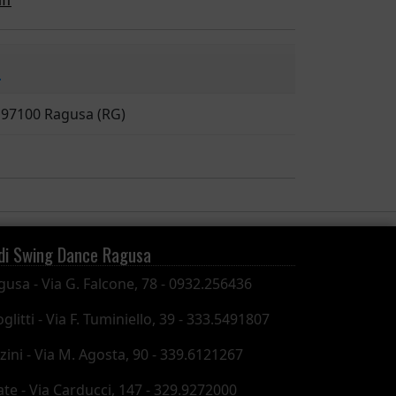
ff
6
, 97100 Ragusa (RG)
di Swing Dance Ragusa
gusa - Via G. Falcone, 78 - 0932.256436
glitti - Via F. Tuminiello, 39 - 333.5491807
zini - Via M. Agosta, 90 - 339.6121267
ate - Via Carducci, 147 - 329.9272000