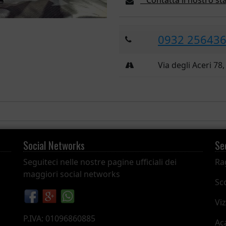
Contatta il nostro sta
0932 25643
Via degli Aceri 78
Social Networks
Se
Seguiteci nelle nostre pagine ufficiali dei
Ra
maggiori social networks
Sco
Viz
P.IVA: 01096860885
Ac