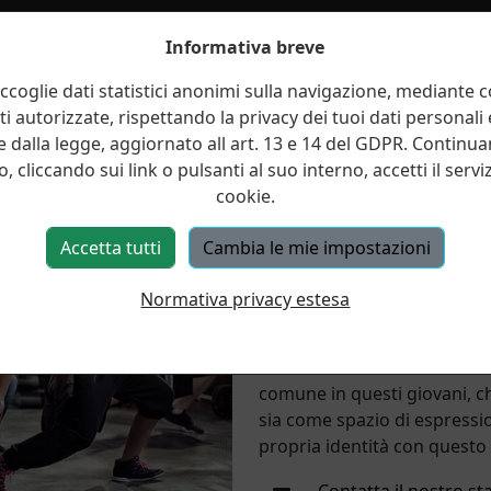
Informativa breve
ccoglie dati statistici anonimi sulla navigazione, mediante co
ti autorizzate, rispettando la privacy dei tuoi dati personali
Hip Hop
 dalla legge, aggiornato all art. 13 e 14 del GDPR. Continu
, cliccando sui link o pulsanti al suo interno, accetti il serviz
L'hip hop è un movimento cul
cookie.
movimento ha probabilmente 
Kool Herc che, competendo c
Accetta tutti
Cambia le mie impostazioni
inventato il termine "hip ho
Cuore del movimento è stato
Normativa privacy estesa
strada, in cui i giovani afr
suonando, ballando e cantan
Parallelamente il fenomeno d
comune in questi giovani, ch
sia come spazio di espressio
propria identità con quest