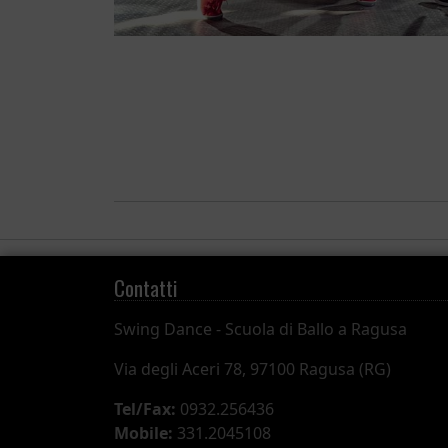
Contatti
Swing Dance -
Scuola di Ballo a Ragusa
Via degli Aceri 78, 97100 Ragusa (RG)
Tel/Fax:
0932.256436
Mobile:
331.2045108