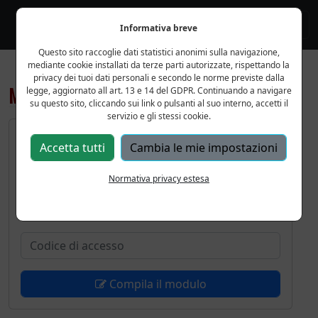
Informativa breve
Questo sito raccoglie dati statistici anonimi sulla navigazione,
mediante cookie installati da terze parti autorizzate, rispettando la
privacy dei tuoi dati personali e secondo le norme previste dalla
Modulo richiesta iscrizione
legge, aggiornato all art. 13 e 14 del GDPR. Continuando a navigare
su questo sito, cliccando sui link o pulsanti al suo interno, accetti il
servizio e gli stessi cookie.
Modulo di richiesta
Accetta tutti
Cambia le mie impostazioni
Stagione corrente
Per inviare il modulo di richiesta iscrizione
Normativa privacy estesa
inserire il codice di sicurezza nell'apposita
casella di testo, quindi premere compila.
Compila il modulo